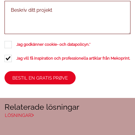
Jag godkänner cookie- och datapolicyn.
*
Jag vill få inspiration och professionella artiklar från Mekoprint.
Relaterade lösningar
LÖSNINGAR