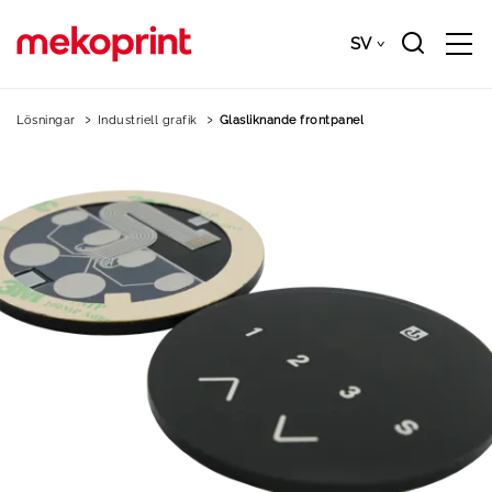
Gå
till
SV
Downloads
SV
huvudinnehållet
Lösningar
Industriell grafik
Glasliknande frontpanel