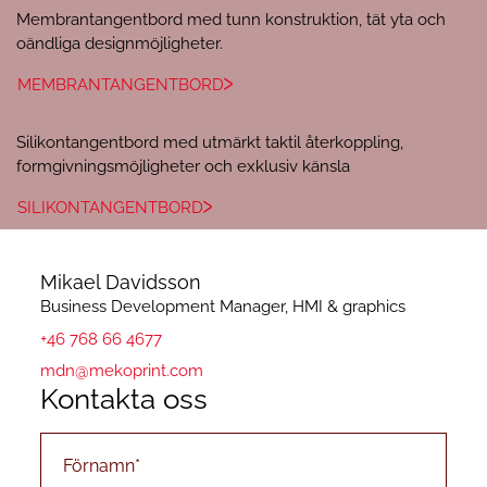
Membrantangentbord med tunn konstruktion, tät yta och
oändliga designmöjligheter.
MEMBRANTANGENTBORD
Silikontangentbord med utmärkt taktil återkoppling,
formgivningsmöjligheter och exklusiv känsla
SILIKONTANGENTBORD
Mikael Davidsson
Business Development Manager, HMI & graphics
+46 768 66 4677
mdn@mekoprint.com
Kontakta oss