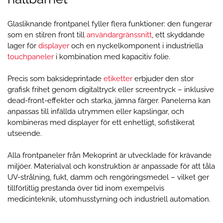
Glasliknande frontpanel fyller flera funktioner: den fungerar
som en stilren front till
användargränssnitt
, ett skyddande
lager för
displayer
och en nyckelkomponent i industriella
touchpaneler
i kombination med kapacitiv folie.
Precis som baksideprintade
etiketter
erbjuder den stor
grafisk frihet genom digitaltryck eller screentryck – inklusive
dead-front-effekter och starka, jämna färger. Panelerna kan
anpassas till infällda utrymmen eller kapslingar, och
kombineras med displayer för ett enhetligt, sofistikerat
utseende.
Alla frontpaneler från Mekoprint är utvecklade för krävande
miljöer. Materialval och konstruktion är anpassade för att tåla
UV-strålning, fukt, damm och rengöringsmedel – vilket ger
tillförlitlig prestanda över tid inom exempelvis
medicinteknik, utomhusstyrning och industriell automation.