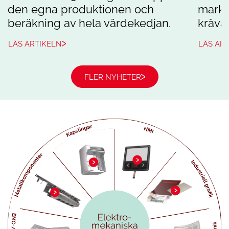
den egna produktionen och
markn
beräkning av hela värdekedjan.
kräva
LÄS ARTIKELN
LÄS AR
FLER NYHETER