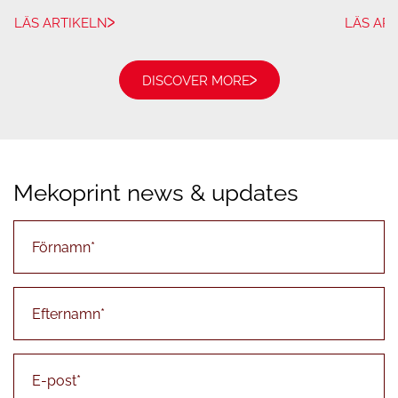
LÄS ARTIKELN
LÄS AR
DISCOVER MORE
Mekoprint news & updates