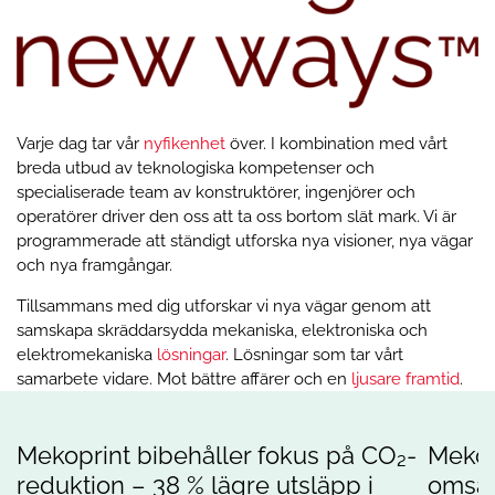
Varje dag tar vår
nyfikenhet
över. I kombination med vårt
breda utbud av teknologiska kompetenser och
specialiserade team av konstruktörer, ingenjörer och
operatörer driver den oss att ta oss bortom slät mark. Vi är
programmerade att ständigt utforska nya visioner, nya vägar
och nya framgångar.
Tillsammans med dig utforskar vi nya vägar genom att
samskapa skräddarsydda mekaniska, elektroniska och
elektromekaniska
lösningar
. Lösningar som tar vårt
samarbete vidare. Mot bättre affärer och en
ljusare framtid
.
Mekoprint bibehåller fokus på CO₂-
Mekop
reduktion – 38 % lägre utsläpp i
omsät