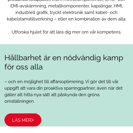
EMI-avskärmning, metallkomponenter, kapslingar, HMI,
industriell grafik, tryckt elektronik samt kabel- och
kabelstamstillverkning – eller en kombination av dem alla.
Utforska hjulet för att lära dig mer om vår kompetens.
Hållbarhet är en nödvändig kamp
för oss alla
– och en möjlighet till affärsoptimering. Vi gör det till vår
uppgift att vara din proaktiva sparringpartner, även när det
gäller att hitta nya sätt att påskynda den gröna
omställningen.
Industriell grafik
Mikrokomponenter
LÄS MER
EMC and EMI shielding
Box Build Assembly
Metallkomponenter
Tryckt elektronik
Kabel- och
Kapslingar
HMI
Grafiska lösningar som stärker produktidentitet
Precisionskomponenter i metall och plast för
och möjliggör sen anpassning.
kabelstamstillverkning