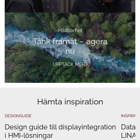
Hållbarhet
Tänk framåt – agera
nu
UPPTÄCK MER
Hämta inspiration
DESIGNGUIDE
INSPIRAT
Design guide till displayintegration
Datad
i HMI-lösningar
LINAK