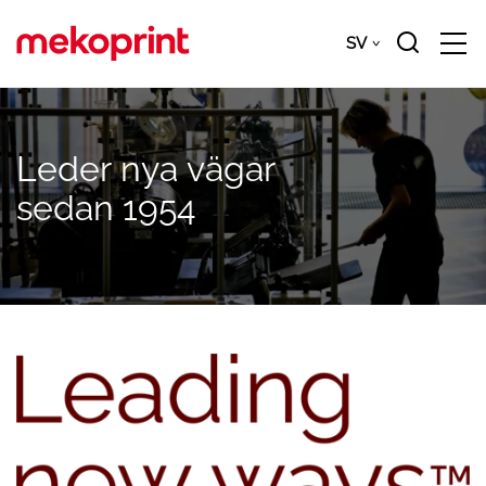
Gå
till
SV
Downloads
SV
huvudinnehållet
Leder
nya
vägar
sedan
1954