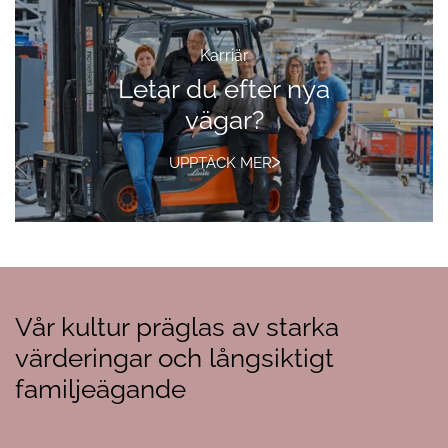
Karriär
Letar du efter nya
vägar?
UPPTÄCK MER
Vår kultur präglas av starka
värderingar och långsiktigt
familjeägande