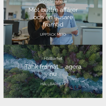
Senaste nyheter
Mot bättre affärer
och en ljusare
framtid
UPPTÄCK MER
Hållbarhet
Tänk framåt – agera
nu
HÅLLBARHET