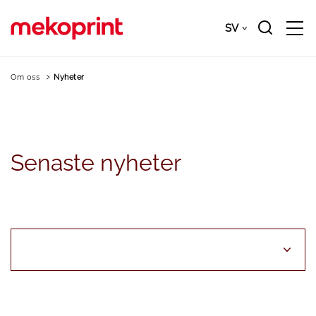
Gå
till
SV
Downloads
SV
huvudinnehållet
Om oss
Nyheter
Senaste
nyheter