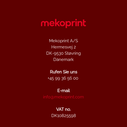
Hong Kong
China
asia@mekoprint.com
Mekoprint A/S
Hermesvej 2
DK-9530 Støvring
Dänemark
Rufen Sie uns
+45 99 36 56 00
E-mail
info@mekoprint.com
VAT no.
DK10825598