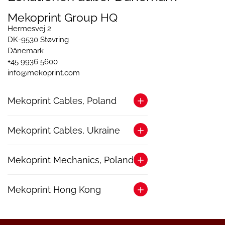
Mekoprint Group HQ
Hermesvej 2
DK-9530 Støvring
Dänemark
+45 9936 5600
info@mekoprint.com
Mekoprint Cables, Poland
Ul. Lukasiewicza 7b
Mekoprint Cables, Ukraine
PL-05200 Wolomin
Polen
Industrialna str. 33
info@mekoprint.com
Mekoprint Mechanics, Poland
UA-12301 Chernyakhiv
Ukraine
Ul. Nasienna 2
Mekoprint Hong Kong
PL-73110 Stargard
Polen
Science Park West Avenue 12
info@mekoprint.com
Pak Shek Kok