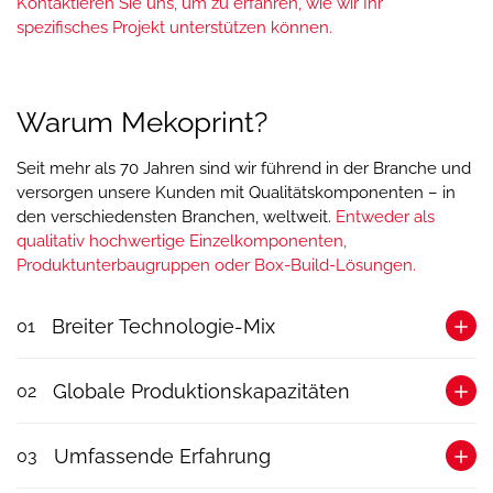
Kontaktieren Sie uns, um zu erfahren, wie wir Ihr
spezifisches Projekt unterstützen können.
Warum Mekoprint?
Seit mehr als 70 Jahren sind wir führend in der Branche und
versorgen unsere Kunden mit Qualitätskomponenten – in
den verschiedensten Branchen, weltweit.
Entweder als
qualitativ hochwertige Einzelkomponenten,
Produktunterbaugruppen oder Box-Build-Lösungen.
Breiter Technologie-Mix
01
Mit mehr als 40 verschiedenen Produktionstechnologien
Globale Produktionskapazitäten
02
und der Unterstützung von über 750 engagierten
Mitarbeitern können wir ein breites Spektrum an
Mit 10 Fertigungsstätten und über 20 Produktionspartnern
Fertigungsanforderungen abdecken und bieten modernste,
Umfassende Erfahrung
03
verfügen wir über robuste Produktionskapazitäten, die in der
auf Ihre Bedürfnisse zugeschnittene Lösungen.
Lage sind, eine große Nachfrage zu bedienen.