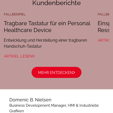
Kundenberichte
FALLBEISPIEL
FALLBEIS
Tragbare Tastatur für ein Personal
Einsp
Healthcare Device
Resso
Entwicklung und Herstellung einer tragbaren
ARTIKE
Handschuh-Tastatur
ARTIKEL LESEN
MEHR ENTDECKEN
Domenic B. Nielsen
Business Development Manager, HMI & Industrielle
Grafiken