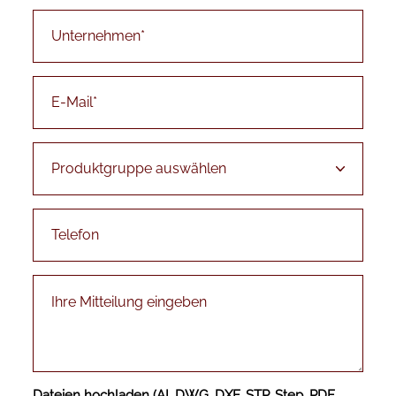
Dateien hochladen (AI, DWG, DXF, STP, Step, PDF,