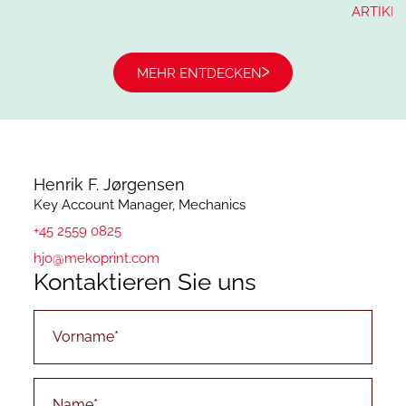
Anforderungen entsprechend liefern können.
ARTIKE
MEHR ENTDECKEN
Henrik F. Jørgensen
Key Account Manager, Mechanics
+45 2559 0825
hjo@mekoprint.com
Kontaktieren Sie uns