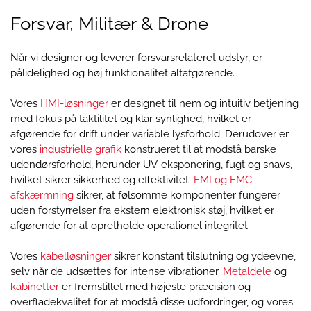
Forsvar, Militær & Drone
Når vi designer og leverer forsvarsrelateret udstyr, er
pålidelighed og høj funktionalitet altafgørende.
Vores
HMI-løsninger
er designet til nem og intuitiv betjening
med fokus på taktilitet og klar synlighed, hvilket er
afgørende for drift under variable lysforhold. Derudover er
vores
industrielle grafik
konstrueret til at modstå barske
udendørsforhold, herunder UV-eksponering, fugt og snavs,
hvilket sikrer sikkerhed og effektivitet.
EMI og EMC-
afskærmning
sikrer, at følsomme komponenter fungerer
uden forstyrrelser fra ekstern elektronisk støj, hvilket er
afgørende for at opretholde operationel integritet.
Vores
kabelløsninger
sikrer konstant tilslutning og ydeevne,
selv når de udsættes for intense vibrationer.
Metaldele
og
kabinetter
er fremstillet med højeste præcision og
overfladekvalitet for at modstå disse udfordringer, og vores