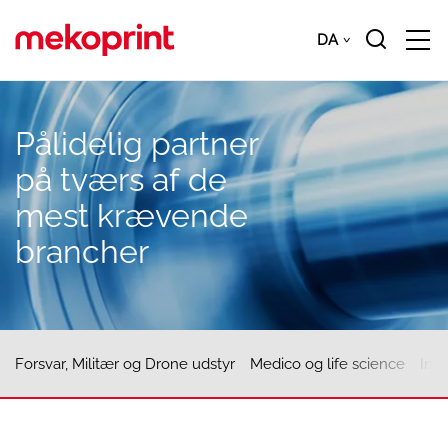
Hop
til
DA
Downloads
DA
hovedindhold
Pålidelig
partner
på
tværs
af
de
mest
krævende
brancher
Forsvar, Militær og Drone udstyr
Medico og life science
Indu