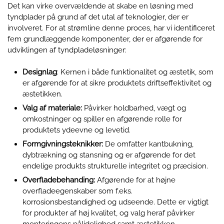
Det kan virke overvældende at skabe en løsning med
tyndplader på grund af det utal af teknologier, der er
involveret. For at strømline denne proces, har vi identificeret
fem grundlæggende komponenter, der er afgørende for
udviklingen af tyndpladeløsninger:
Designlag
: Kernen i både funktionalitet og æstetik, som
er afgørende for at sikre produktets driftseffektivitet og
æstetikken.
Valg af materiale
:
Påvirker holdbarhed, vægt og
omkostninger og spiller en afgørende rolle for
produktets ydeevne og levetid.
Formgivningsteknikker
:
De omfatter kantbukning,
dybtrækning og stansning og er afgørende for det
endelige produkts strukturelle integritet og præcision.
Overfladebehanding
:
Afgørende for at højne
overfladeegenskaber som f.eks.
korrosionsbestandighed og udseende. Dette er vigtigt
for produkter af høj kvalitet, og valg heraf påvirker