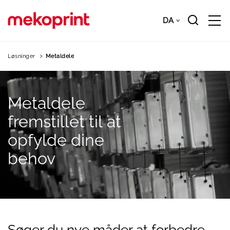
Hop
til
DA
Downloads
DA
hovedindhold
Løsninger
Metaldele
Metaldele
fremstillet
til
at
opfylde
dine
behov
Søger du nye måder at forbedre