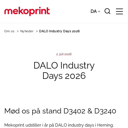
Hop
til
DA
Downloads
DA
hovedindhold
Om os
Nyheder
DALO Industry Days 2026
2. juli 2026
DALO
Industry
Days
2026
Mød os på stand D3402 & D3240
Mekoprint udstiller i år på DALO industry days i Herning.