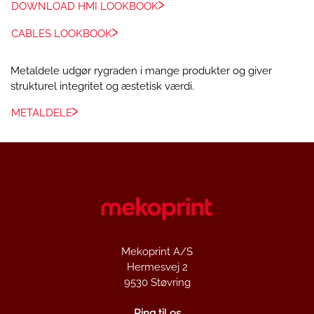
DOWNLOAD HMI LOOKBOOK
CABLES LOOKBOOK
Metaldele udgør rygraden i mange produkter og giver
strukturel integritet og æstetisk værdi.
METALDELE
Mekoprint A/S
Hermesvej 2
9530 Støvring
Ring til os