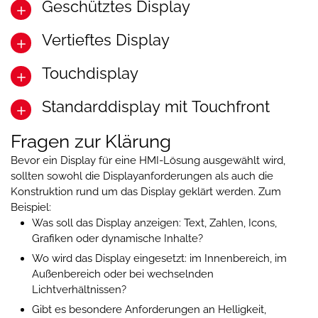
Geschütztes Display
Eine Frontfolie mit erhabenen
Silikontasten
rund
um das Display. Am besten geeignet für
Vertieftes Display
Anwendungen, bei denen der Benutzer eine
Ein Displaybereich aus Coverglas kombiniert mit
klare taktile Rückmeldung benötigt, zum
separaten
Silikontasten
. Am besten geeignet für
Touchdisplay
Beispiel bei Bedienung mit Handschuhen oder
Anwendungen, bei denen sowohl Displayschutz
Eine Silikonfront mit integrierten
taktilen Tasten
in Umgebungen mit eingeschränkter Sicht.
als auch taktile Rückmeldung wichtig sind.
und einem vertieften
Displaybereich
. Am
Standarddisplay mit Touchfront
besten geeignet für Anwendungen, bei denen
Ein
Touchdisplay
mit festen Touch-
die HMI-Lösung Stößen, grober Handhabung
Bedienelementen rund um den aktiven
Fragen zur Klärung
oder anspruchsvollen Umgebungen ausgesetzt
Displaybereich. Am besten geeignet für
Ein Standarddisplay kombiniert mit einer
ist.
Anwendungen, bei denen der Benutzer eine
kapazitiven Touchfolie
in der Frontkonstruktion.
Bevor ein Display für eine HMI-Lösung ausgewählt wird,
dynamische Touchscreen-Oberfläche benötigt,
Am besten geeignet für Anwendungen, bei
sollten sowohl die Displayanforderungen als auch die
aber gleichzeitig von festen Bedienelementen
denen das Display selbst nicht touchfähig sein
Konstruktion rund um das Display geklärt werden. Zum
für Hauptfunktionen profitiert.
muss, die HMI-Lösung aber von einer flachen
Beispiel:
Front mit integrierten Touch-Bedienelementen
Was soll das Display anzeigen: Text, Zahlen, Icons,
profitiert.
Grafiken oder dynamische Inhalte?
Wo wird das Display eingesetzt: im Innenbereich, im
Außenbereich oder bei wechselnden
Lichtverhältnissen?
Gibt es besondere Anforderungen an Helligkeit,