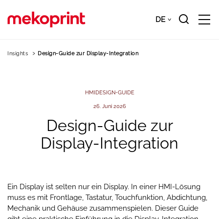
Zum
Hauptinhalt
DE
Downloads
DE
springen
Insights
Design-Guide zur Display-Integration
HMI
DESIGN-GUIDE
26. Juni 2026
Design-Guide
zur
Display-Integration
Ein Display ist selten nur ein Display. In einer HMI-Lösung
muss es mit Frontlage, Tastatur, Touchfunktion, Abdichtung,
Mechanik und Gehäuse zusammenspielen. Dieser Guide