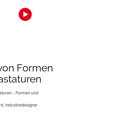
s Inhalts akzeptieren Sie bitte
licken Sie hier
 von Formen
Tastaturen
taturen – Formen und
d, Industriedesigner