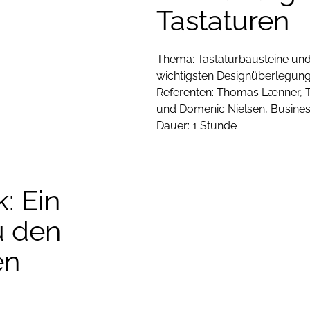
Tastaturen
n Sie bitte
Thema: Tastaturbausteine und
wichtigsten Designüberlegun
Referenten: Thomas Lænner, T
und Domenic Nielsen, Busin
Dauer: 1 Stunde
: Ein
u den
Zur Anzeige de
en
die Cookies.
K