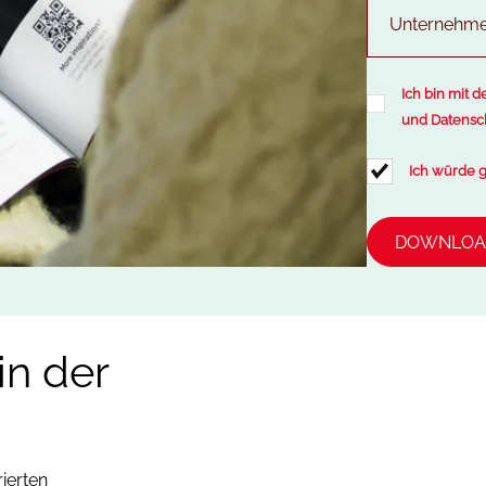
Ich bin mit 
und
Datensc
Ich würde g
in der
ierten