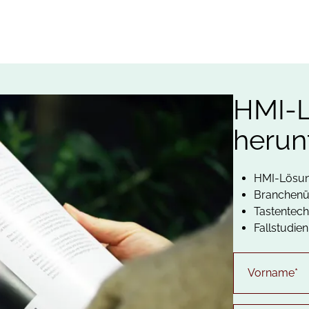
HMI-
herun
HMI-Lösun
Branchenü
Tastentech
Fallstudie