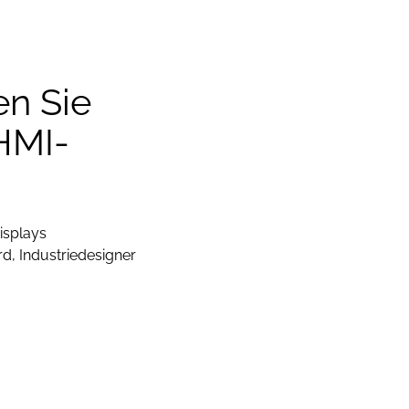
en Sie
 HMI-
isplays
d, Industriedesigner