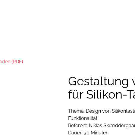
Zur Anzeige de
die Cookies.
K
laden (PDF)
Gestaltung
für Silikon-
n Sie bitte
Thema: Design von Silikontas
Funktionalität
Referent: Niklas Skræddergaar
Dauer: 30 Minuten