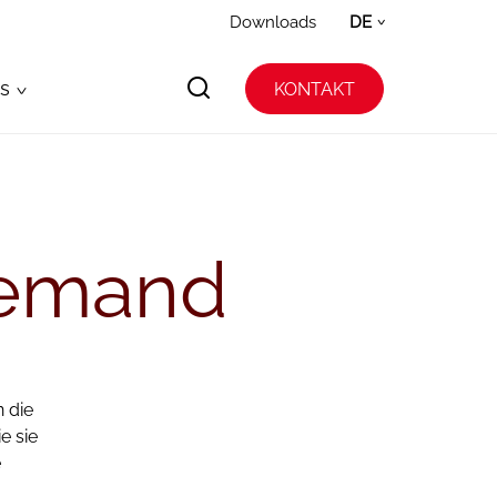
Downloads
DE
s
KONTAKT
emand
 die
e sie
e