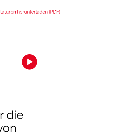
astaturen herunterladen (PDF)
s Inhalts akzeptieren Sie bitte
licken Sie hier
r die
von