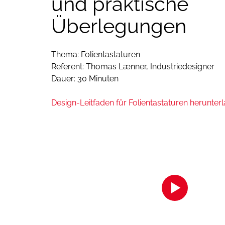
und praktische
Überlegungen
Thema: Folientastaturen
Referent: Thomas Lænner, Industriedesigner
Dauer: 30 Minuten
Design-Leitfaden für Folientastaturen herunter
Zur Anzeige des Inhalts akzeptiere
die Cookies.
Klicken Sie hier