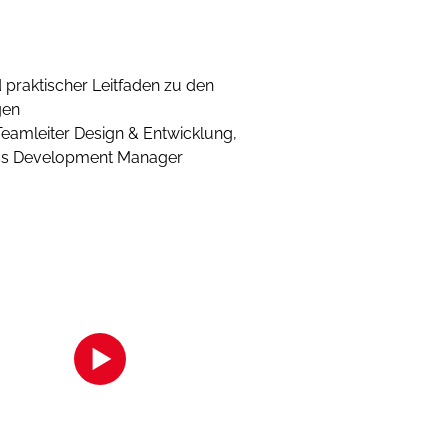
 praktischer Leitfaden zu den
gen
eamleiter Design & Entwicklung,
ess Development Manager
s Inhalts akzeptieren Sie bitte
licken Sie hier