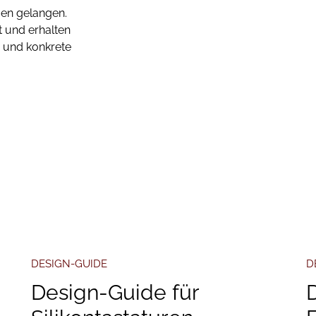
gen gelangen.
t und erhalten
e und konkrete
DESIGN-GUIDE
D
Design-Guide für
D