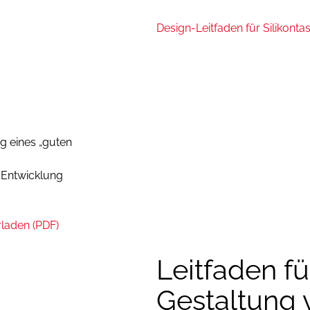
Design-Leitfaden für Silikont
Zur Anzeige de
g eines „guten
die Cookies.
K
 Entwicklung
rladen (PDF)
Leitfaden fü
Gestaltung 